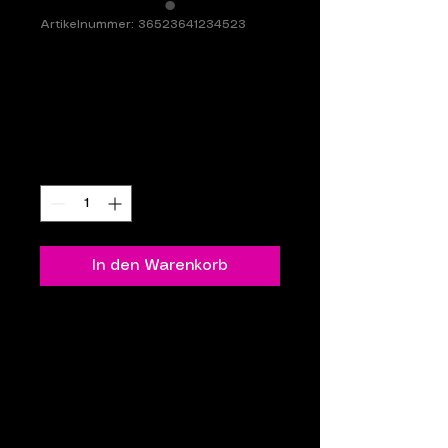
Artikelnummer: 36523641234523
Das ist ein
Produkt
Preis
15,00 €
Anzahl
*
In den Warenkorb
Dies ist eine Produktbeschreibung. 
Füge hier Informationen zu deinem 
Produkt hinzu, z. B. Informationen 
zu Größen und Materialien sowie 
allgemeine Pflege- und 
Reinigungshinweise.